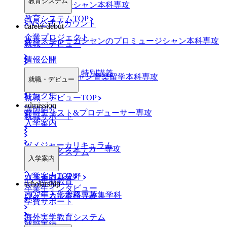
教育システム
プロミュージシャン本科専攻
教育システムTOP
SNS公式アカウント
career-debut
企業プロジェクト
クリスジャーガンセンのプロミュージシャン本科専攻
就職・デビュー
情報公開
業界特別ゼミ・特別講義
NYミュージシャン音楽留学本科専攻
就職・デビュー
リンク集
就職・デビューTOP
admission
講師紹介
アーティスト&プロデューサー専攻
就職サポート
入学案内
Wメジャーカリキュラム
DJ&トラックメーカー専攻
デビューシステム
入学案内
入学案内TOP
ヴォーカル分野
4・3年制教育
scholarship
卒業生インタビュー
2027年入学資格・募集学科
ヴォーカル本科専攻
学費サポート
海外実学教育システム
就職実績