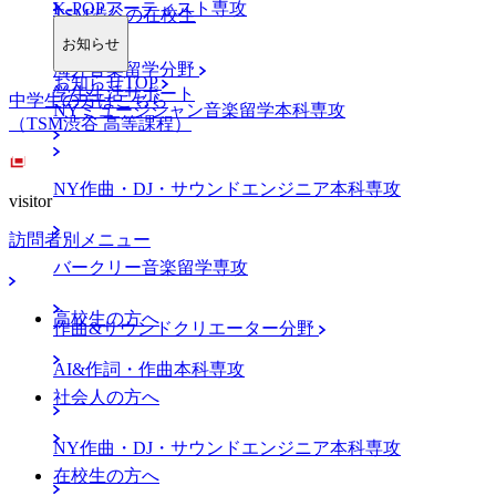
K-POPアーティスト専攻
TSM渋谷の在校生
お知らせ
海外音楽留学分野
お知らせTOP
学生生活サポート
中学生の方はこちら
NYミュージシャン音楽留学本科専攻
（TSM渋谷 高等課程）
NY作曲・DJ・サウンドエンジニア本科専攻
visitor
訪問者別メニュー
バークリー音楽留学専攻
高校生の方へ
作曲&サウンドクリエーター分野
AI&作詞・作曲本科専攻
社会人の方へ
NY作曲・DJ・サウンドエンジニア本科専攻
在校生の方へ