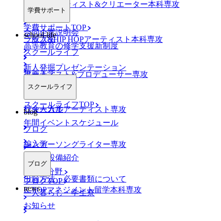
AO入学
ネットアーティスト&クリエーター本科専攻
学費サポート
学費サポートTOP
合同企業説明会
school-life
一般入学
ラップ&HIP HOPアーティスト本科専攻
高等教育の修学支援新制度
スクールライフ
新人発掘プレゼンテーション
推薦入学
アーティスト&プロデューサー専攻
スクールライフ
スクールライフTOP
社会人入学
ヴォーカルアーティスト専攻
blog
年間イベントスケジュール
ブログ
編入学
シンガーソングライター専攻
施設・設備紹介
ブログ
K-POP分野
出願方法・必要書類について
ブログTOP
news
K-POPマネジメント留学本科専攻
一人暮らし・学生寮
お知らせ