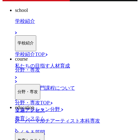
school
学校紹介
学校紹介
学校紹介TOP
course
私たちの目指す人材育成
分野・専攻
職業実践専門課程について
分野・専攻
分野・専攻TOP
education
ミュージシャン分野
交通アクセス
教育システム
スーパーマルチアーティスト本科専攻
よくある質問