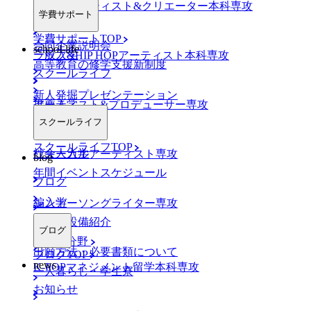
AO入学
ネットアーティスト&クリエーター本科専攻
学費サポート
学費サポートTOP
合同企業説明会
school-life
一般入学
ラップ&HIP HOPアーティスト本科専攻
高等教育の修学支援新制度
スクールライフ
新人発掘プレゼンテーション
推薦入学
アーティスト&プロデューサー専攻
スクールライフ
スクールライフTOP
社会人入学
ヴォーカルアーティスト専攻
blog
年間イベントスケジュール
ブログ
編入学
シンガーソングライター専攻
施設・設備紹介
ブログ
K-POP分野
出願方法・必要書類について
ブログTOP
news
K-POPマネジメント留学本科専攻
一人暮らし・学生寮
お知らせ