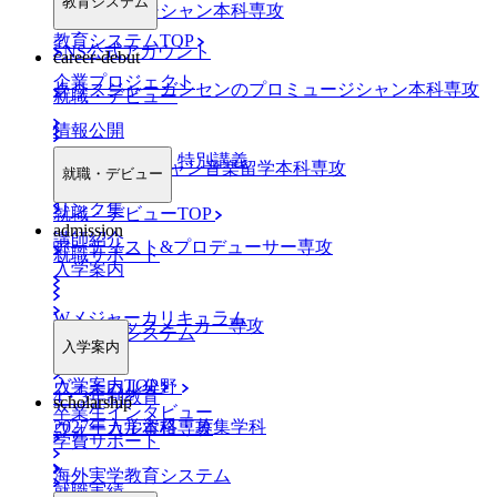
教育システム
プロミュージシャン本科専攻
教育システムTOP
SNS公式アカウント
career-debut
企業プロジェクト
クリスジャーガンセンのプロミュージシャン本科専攻
就職・デビュー
情報公開
業界特別ゼミ・特別講義
NYミュージシャン音楽留学本科専攻
就職・デビュー
リンク集
就職・デビューTOP
admission
講師紹介
アーティスト&プロデューサー専攻
就職サポート
入学案内
Wメジャーカリキュラム
DJ&トラックメーカー専攻
デビューシステム
入学案内
入学案内TOP
ヴォーカル分野
4・3年制教育
scholarship
卒業生インタビュー
2027年入学資格・募集学科
ヴォーカル本科専攻
学費サポート
海外実学教育システム
就職実績