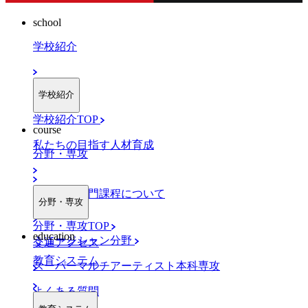
school
学校紹介
学校紹介
学校紹介TOP
course
私たちの目指す人材育成
分野・専攻
職業実践専門課程について
分野・専攻
分野・専攻TOP
education
ミュージシャン分野
交通アクセス
教育システム
スーパーマルチアーティスト本科専攻
よくある質問