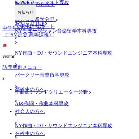
K-POPアーティスト専攻
TSM渋谷の在校生
お知らせ
海外音楽留学分野
お知らせTOP
学生生活サポート
中学生の方はこちら
NYミュージシャン音楽留学本科専攻
（TSM渋谷 高等課程）
NY作曲・DJ・サウンドエンジニア本科専攻
visitor
訪問者別メニュー
バークリー音楽留学専攻
高校生の方へ
作曲&サウンドクリエーター分野
AI&作詞・作曲本科専攻
社会人の方へ
NY作曲・DJ・サウンドエンジニア本科専攻
在校生の方へ