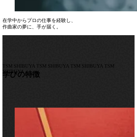
在学中からプロの仕事を経験し、
作曲家の夢に、手が届く。
TSM SHIBUYA TSM SHIBUYA
TSM SHIBUYA TSM
SHIBUYA
学びの特徴