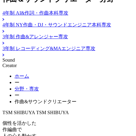
4年制
AI&作詞・作曲本科専攻
4年制
NY作曲・DJ・サウンドエンジニア本科専攻
3年制
作曲&アレンジャー専攻
3年制
レコーディング&MAエンジニア専攻
Sound
Creator
ホーム
ー
分野・専攻
ー
作曲&サウンドクリエーター
TSM SHIBUYA
TSM SHIBUYA
個性を活かした
作編曲で
人の心を動かす。