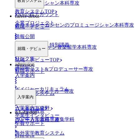
教育システム
プロミュージシャン本科専攻
教育システムTOP
SNS公式アカウント
career-debut
企業プロジェクト
クリスジャーガンセンのプロミュージシャン本科専攻
就職・デビュー
情報公開
業界特別ゼミ・特別講義
NYミュージシャン音楽留学本科専攻
就職・デビュー
リンク集
就職・デビューTOP
admission
講師紹介
アーティスト&プロデューサー専攻
就職サポート
入学案内
Wメジャーカリキュラム
DJ&トラックメーカー専攻
デビューシステム
入学案内
入学案内TOP
ヴォーカル分野
4・3年制教育
scholarship
卒業生インタビュー
2027年入学資格・募集学科
ヴォーカル本科専攻
学費サポート
海外実学教育システム
就職実績