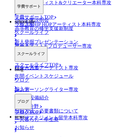
AO入学
ネットアーティスト&クリエーター本科専攻
学費サポート
学費サポートTOP
合同企業説明会
school-life
一般入学
ラップ&HIP HOPアーティスト本科専攻
高等教育の修学支援新制度
スクールライフ
新人発掘プレゼンテーション
推薦入学
アーティスト&プロデューサー専攻
スクールライフ
スクールライフTOP
社会人入学
ヴォーカルアーティスト専攻
blog
年間イベントスケジュール
ブログ
編入学
シンガーソングライター専攻
施設・設備紹介
ブログ
K-POP分野
出願方法・必要書類について
ブログTOP
news
K-POPマネジメント留学本科専攻
一人暮らし・学生寮
お知らせ