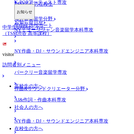
K-POPアーティスト専攻
TSM渋谷の在校生
お知らせ
海外音楽留学分野
お知らせTOP
学生生活サポート
中学生の方はこちら
NYミュージシャン音楽留学本科専攻
（TSM渋谷 高等課程）
NY作曲・DJ・サウンドエンジニア本科専攻
visitor
訪問者別メニュー
バークリー音楽留学専攻
高校生の方へ
作曲&サウンドクリエーター分野
AI&作詞・作曲本科専攻
社会人の方へ
NY作曲・DJ・サウンドエンジニア本科専攻
在校生の方へ