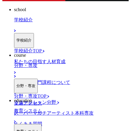
school
学校紹介
学校紹介
学校紹介TOP
course
私たちの目指す人材育成
分野・専攻
職業実践専門課程について
分野・専攻
分野・専攻TOP
education
ミュージシャン分野
交通アクセス
教育システム
スーパーマルチアーティスト本科専攻
よくある質問