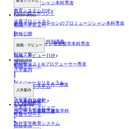
教育システム
プロミュージシャン本科専攻
教育システムTOP
SNS公式アカウント
career-debut
企業プロジェクト
クリスジャーガンセンのプロミュージシャン本科専攻
就職・デビュー
情報公開
業界特別ゼミ・特別講義
NYミュージシャン音楽留学本科専攻
就職・デビュー
リンク集
就職・デビューTOP
admission
講師紹介
アーティスト&プロデューサー専攻
就職サポート
入学案内
Wメジャーカリキュラム
DJ&トラックメーカー専攻
デビューシステム
入学案内
入学案内TOP
ヴォーカル分野
4・3年制教育
scholarship
卒業生インタビュー
2027年入学資格・募集学科
ヴォーカル本科専攻
学費サポート
海外実学教育システム
就職実績