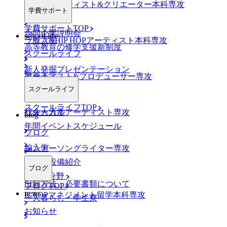
AO入学
ネットアーティスト&クリエーター本科専攻
学費サポート
学費サポートTOP
合同企業説明会
school-life
一般入学
ラップ&HIP HOPアーティスト本科専攻
高等教育の修学支援新制度
スクールライフ
新人発掘プレゼンテーション
推薦入学
アーティスト&プロデューサー専攻
スクールライフ
スクールライフTOP
社会人入学
ヴォーカルアーティスト専攻
blog
年間イベントスケジュール
ブログ
編入学
シンガーソングライター専攻
施設・設備紹介
ブログ
K-POP分野
出願方法・必要書類について
ブログTOP
news
K-POPマネジメント留学本科専攻
一人暮らし・学生寮
お知らせ