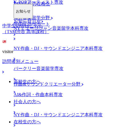
K-POPアーティスト専攻
TSM渋谷の在校生
お知らせ
海外音楽留学分野
お知らせTOP
学生生活サポート
中学生の方はこちら
NYミュージシャン音楽留学本科専攻
（TSM渋谷 高等課程）
NY作曲・DJ・サウンドエンジニア本科専攻
visitor
訪問者別メニュー
バークリー音楽留学専攻
高校生の方へ
作曲&サウンドクリエーター分野
AI&作詞・作曲本科専攻
社会人の方へ
NY作曲・DJ・サウンドエンジニア本科専攻
在校生の方へ