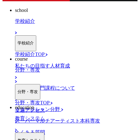
school
学校紹介
学校紹介
学校紹介TOP
course
私たちの目指す人材育成
分野・専攻
職業実践専門課程について
分野・専攻
分野・専攻TOP
education
ミュージシャン分野
交通アクセス
教育システム
スーパーマルチアーティスト本科専攻
よくある質問