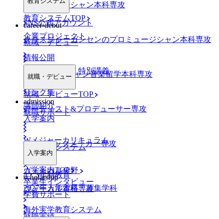
教育システム
プロミュージシャン本科専攻
教育システムTOP
SNS公式アカウント
career-debut
企業プロジェクト
クリスジャーガンセンのプロミュージシャン本科専攻
就職・デビュー
情報公開
業界特別ゼミ・特別講義
NYミュージシャン音楽留学本科専攻
就職・デビュー
リンク集
就職・デビューTOP
admission
講師紹介
アーティスト&プロデューサー専攻
就職サポート
入学案内
Wメジャーカリキュラム
DJ&トラックメーカー専攻
デビューシステム
入学案内
入学案内TOP
ヴォーカル分野
4・3年制教育
scholarship
卒業生インタビュー
2027年入学資格・募集学科
ヴォーカル本科専攻
学費サポート
海外実学教育システム
就職実績