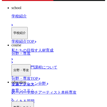
school
学校紹介
学校紹介
学校紹介TOP
course
私たちの目指す人材育成
分野・専攻
職業実践専門課程について
分野・専攻
分野・専攻TOP
education
ミュージシャン分野
交通アクセス
教育システム
スーパーマルチアーティスト本科専攻
よくある質問