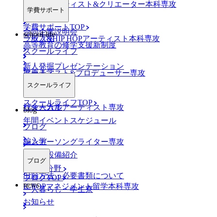
AO入学
ネットアーティスト&クリエーター本科専攻
学費サポート
学費サポートTOP
合同企業説明会
school-life
一般入学
ラップ&HIP HOPアーティスト本科専攻
高等教育の修学支援新制度
スクールライフ
新人発掘プレゼンテーション
推薦入学
アーティスト&プロデューサー専攻
スクールライフ
スクールライフTOP
社会人入学
ヴォーカルアーティスト専攻
blog
年間イベントスケジュール
ブログ
編入学
シンガーソングライター専攻
施設・設備紹介
ブログ
K-POP分野
出願方法・必要書類について
ブログTOP
news
K-POPマネジメント留学本科専攻
一人暮らし・学生寮
お知らせ