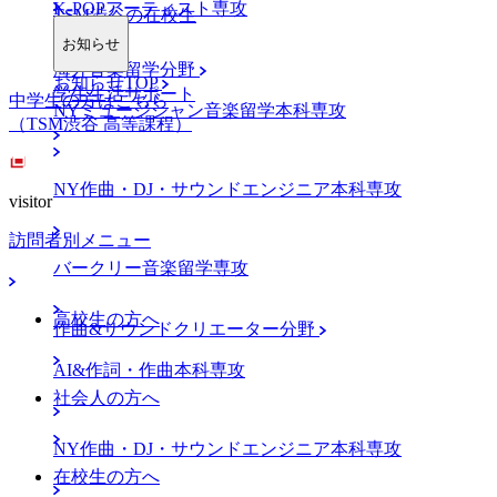
K-POPアーティスト専攻
TSM渋谷の在校生
お知らせ
海外音楽留学分野
お知らせTOP
学生生活サポート
中学生の方はこちら
NYミュージシャン音楽留学本科専攻
（TSM渋谷 高等課程）
NY作曲・DJ・サウンドエンジニア本科専攻
visitor
訪問者別メニュー
バークリー音楽留学専攻
高校生の方へ
作曲&サウンドクリエーター分野
AI&作詞・作曲本科専攻
社会人の方へ
NY作曲・DJ・サウンドエンジニア本科専攻
在校生の方へ