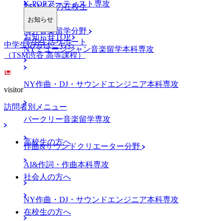
K-POPアーティスト専攻
TSM渋谷の在校生
お知らせ
海外音楽留学分野
お知らせTOP
学生生活サポート
中学生の方はこちら
NYミュージシャン音楽留学本科専攻
（TSM渋谷 高等課程）
NY作曲・DJ・サウンドエンジニア本科専攻
visitor
訪問者別メニュー
バークリー音楽留学専攻
高校生の方へ
作曲&サウンドクリエーター分野
AI&作詞・作曲本科専攻
社会人の方へ
NY作曲・DJ・サウンドエンジニア本科専攻
在校生の方へ