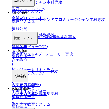
教育システム
プロミュージシャン本科専攻
教育システムTOP
SNS公式アカウント
career-debut
企業プロジェクト
クリスジャーガンセンのプロミュージシャン本科専攻
就職・デビュー
情報公開
業界特別ゼミ・特別講義
NYミュージシャン音楽留学本科専攻
就職・デビュー
リンク集
就職・デビューTOP
admission
講師紹介
アーティスト&プロデューサー専攻
就職サポート
入学案内
Wメジャーカリキュラム
DJ&トラックメーカー専攻
デビューシステム
入学案内
入学案内TOP
ヴォーカル分野
4・3年制教育
scholarship
卒業生インタビュー
2027年入学資格・募集学科
ヴォーカル本科専攻
学費サポート
海外実学教育システム
就職実績