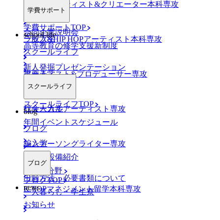
AO入学
ネットアーティスト&クリエーター本科専攻
学費サポート
学費サポートTOP
合同企業説明会
school-life
一般入学
ラップ&HIP HOPアーティスト本科専攻
高等教育の修学支援新制度
スクールライフ
新人発掘プレゼンテーション
推薦入学
アーティスト&プロデューサー専攻
スクールライフ
スクールライフTOP
社会人入学
ヴォーカルアーティスト専攻
blog
年間イベントスケジュール
ブログ
編入学
シンガーソングライター専攻
施設・設備紹介
ブログ
K-POP分野
出願方法・必要書類について
ブログTOP
news
K-POPマネジメント留学本科専攻
一人暮らし・学生寮
お知らせ