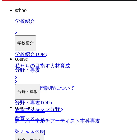
school
学校紹介
学校紹介
学校紹介TOP
course
私たちの目指す人材育成
分野・専攻
職業実践専門課程について
分野・専攻
分野・専攻TOP
education
ミュージシャン分野
交通アクセス
教育システム
スーパーマルチアーティスト本科専攻
よくある質問