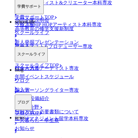
AO入学
ネットアーティスト&クリエーター本科専攻
学費サポート
学費サポートTOP
合同企業説明会
school-life
一般入学
ラップ&HIP HOPアーティスト本科専攻
高等教育の修学支援新制度
スクールライフ
新人発掘プレゼンテーション
推薦入学
アーティスト&プロデューサー専攻
スクールライフ
スクールライフTOP
社会人入学
ヴォーカルアーティスト専攻
blog
年間イベントスケジュール
ブログ
編入学
シンガーソングライター専攻
施設・設備紹介
ブログ
K-POP分野
出願方法・必要書類について
ブログTOP
news
K-POPマネジメント留学本科専攻
一人暮らし・学生寮
お知らせ