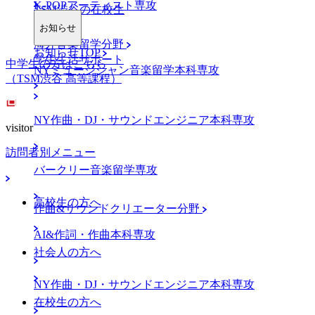
K-POPアーティスト専攻
TSM渋谷の在校生
お知らせ
海外音楽留学分野
お知らせTOP
学生生活サポート
中学生の方はこちら
NYミュージシャン音楽留学本科専攻
（TSM渋谷 高等課程）
NY作曲・DJ・サウンドエンジニア本科専攻
visitor
訪問者別メニュー
バークリー音楽留学専攻
高校生の方へ
作曲&サウンドクリエーター分野
AI&作詞・作曲本科専攻
社会人の方へ
NY作曲・DJ・サウンドエンジニア本科専攻
在校生の方へ