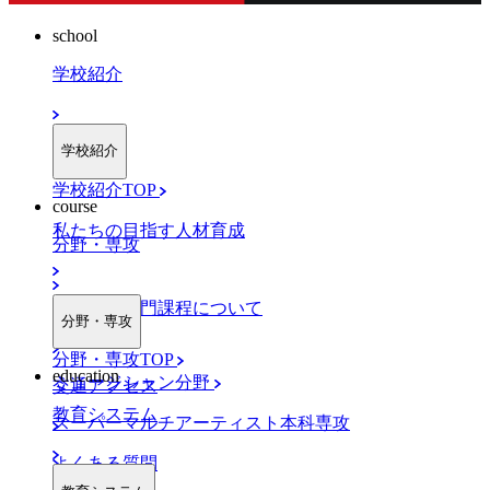
school
学校紹介
学校紹介
学校紹介TOP
course
私たちの目指す人材育成
分野・専攻
職業実践専門課程について
分野・専攻
分野・専攻TOP
education
ミュージシャン分野
交通アクセス
教育システム
スーパーマルチアーティスト本科専攻
よくある質問