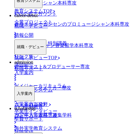
教育システム
プロミュージシャン本科専攻
教育システムTOP
SNS公式アカウント
career-debut
企業プロジェクト
クリスジャーガンセンのプロミュージシャン本科専攻
就職・デビュー
情報公開
業界特別ゼミ・特別講義
NYミュージシャン音楽留学本科専攻
就職・デビュー
リンク集
就職・デビューTOP
admission
講師紹介
アーティスト&プロデューサー専攻
就職サポート
入学案内
Wメジャーカリキュラム
DJ&トラックメーカー専攻
デビューシステム
入学案内
入学案内TOP
ヴォーカル分野
4・3年制教育
scholarship
卒業生インタビュー
2027年入学資格・募集学科
ヴォーカル本科専攻
学費サポート
海外実学教育システム
就職実績